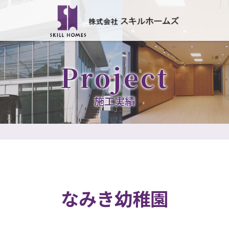
Project
施工実績
なみき幼稚園